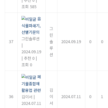
|
추천 0
|
조회 585
음
식물파쇄기,
그
선별기문의
린
그린솔루션
37
솔
2024.09.19
0
0
|
루
2024.09.19
션
|
추천 0
|
조회 0
폐
기물종합재
김
활용업 관련
36
이
2024.07.11
0
1
김이서
|
서
2024.07.11