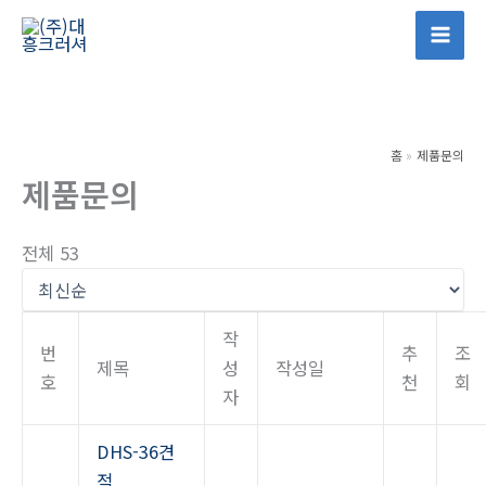
콘
텐
Mai
츠
Men
로
건
홈
제품문의
너
제품문의
뛰
기
전체 53
작
번
추
조
제목
성
작성일
호
천
회
자
DHS-36견
적