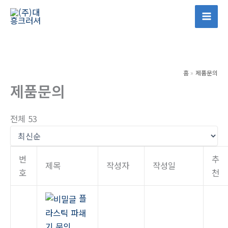
콘
텐
Mai
츠
Men
로
건
홈
제품문의
너
제품문의
뛰
기
전체 53
번
추
제목
작성자
작성일
호
천
플
라스틱 파쇄
기 문의