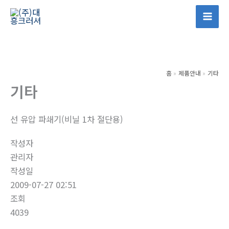
콘
텐
Mai
츠
Men
로
건
홈
제품안내
기타
너
기타
뛰
기
선 유압 파쇄기(비닐 1차 절단용)
작성자
관리자
작성일
2009-07-27 02:51
조회
4039