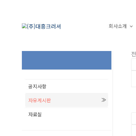
콘
텐
츠
회사소개
로
건
고객센터
너
전
뛰
기
공지사항
자유게시판
자료실