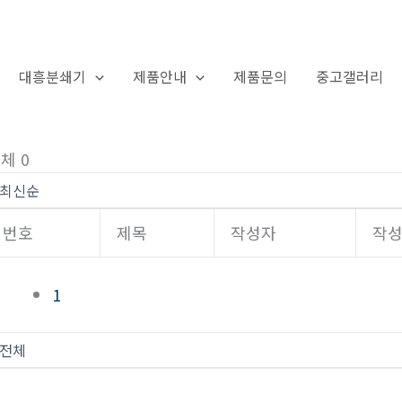
대흥분쇄기
제품안내
제품문의
중고갤러리
자유게시판
체 0
번호
제목
작성자
작
1