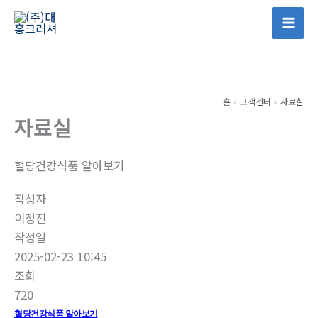
콘
텐
Mai
츠
Men
로
건
홈
고객센터
자료실
너
자료실
뛰
기
혈당건강식품 알아보기
작성자
이정진
작성일
2025-02-23 10:45
조회
720
혈당건강식품 알아보기