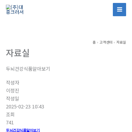
콘
텐
Mai
츠
Men
로
건
홈
고객센터
자료실
너
자료실
뛰
기
두뇌건강식품알아보기
작성자
이정진
작성일
2025-02-23 10:43
조회
741
두뇌건강식품알아보기