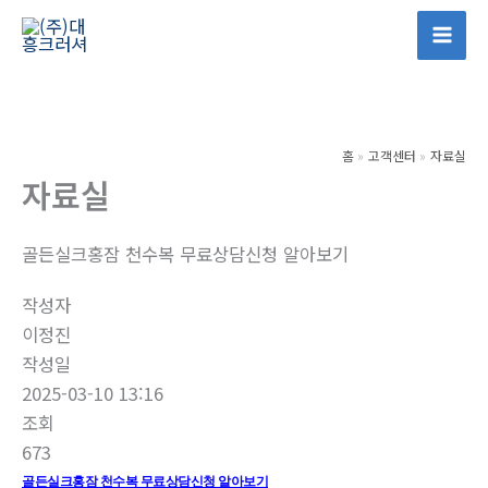
콘
텐
Mai
츠
Men
로
건
홈
고객센터
자료실
너
자료실
뛰
기
골든실크홍잠 천수복 무료상담신청 알아보기
작성자
이정진
작성일
2025-03-10 13:16
조회
673
골든실크홍잠 천수복 무료상담신청 알아보기