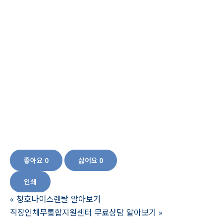
골든실크홍잠 천수복가격,골든실크홍잠 천수복구매, 골든실크홍잠 천수복후기,
골든실크홍잠 천수복구입, 골든실크홍잠 천수복파는곳, 노인 건강보조식품,노인
케어식품, 부모님 건강식품, 기억력 개선 영양제 기억력 향상 영양제 두뇌 영양제
기억력 좋아지는 약 뇌 영양제 종류, 치매 예방에 좋은 영양제, 파킨슨병에 좋은 영
양제, 노인 뇌 영양제 추천, 뇌건강 영양제, 뇌건강영양제, 뇌에 좋은 영양제, 누에,
누에가루,누에환,홍잠,골든실크홍잠,숙잠,누에효능,숙잠가루,건망증,치매,치매증
상,치매전조증,치매초기증상,초기치매증상,기억력감퇴,치매건강보조식품,치매치
료제,알콜성치매,치매예방건강식품,치매검사,치매영양식품,알츠하이머,알츠하이
머병,알츠하이머초기증상,치매에좋은음식,파킨슨,파킨슨병,,파킨슨병초기증상,
피부미백,간염,고지혈증,숙취,간경화,어르신영양식품건강식품추천
좋아요
0
싫어요
0
인쇄
«
청호나이스렌탈 알아보기
직장인채무통합지원센터 무료상담 알아보기
»