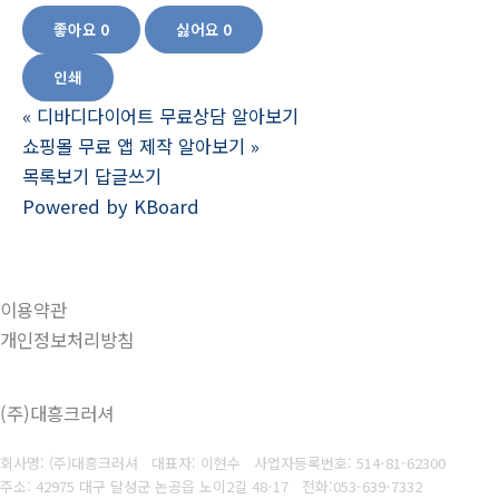
좋아요
0
싫어요
0
인쇄
«
디바디다이어트 무료상담 알아보기
쇼핑몰 무료 앱 제작 알아보기
»
목록보기
답글쓰기
Powered by KBoard
이용약관
개인정보처리방침
(주)대흥크러셔
회사명: (주)대흥크러셔 대표자: 이현수
사업자등록번호:
514-81-62300
주소: 42975 대구 달성군 논공읍 노이2길 48-17
전화:053-639-7332