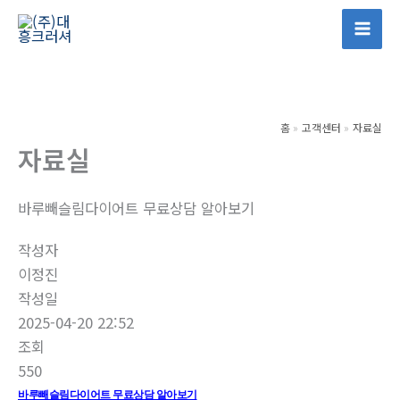
콘
텐
Mai
츠
Men
로
건
홈
고객센터
자료실
너
자료실
뛰
기
바루빼슬림다이어트 무료상담 알아보기
작성자
이정진
작성일
2025-04-20 22:52
조회
550
바루빼슬림다이어트 무료상담 알아보기