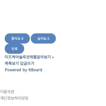
램. 마케팅프로그램, 홍보프로그램, 영업프로그램, 영업지원프로그램, 데이터수집,
마케팅데이터 유튜브홍보방법,온라인홍보방법,데이터분석,sns마케팅방법,다음
카페홍보방법,인터넷광고방법,쇼핑몰홍보방법,인터넷홍보,페이스북팔로워늘리
기,데이터수집,신규프로그램,마케팅방법,마케팅기법,웹사이트홍보방법,효과적인
홍보방법,온라인홍보방법,온라인홍보종류,대량등록프로그램,인스타그램팔로워
늘리기,
좋아요
0
싫어요
0
인쇄
미즈케어솔루션제품알아보기
»
목록보기
답글쓰기
Powered by KBoard
이용약관
개인정보처리방침