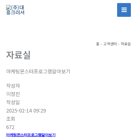
콘
텐
Mai
츠
Men
로
건
홈
고객센터
자료실
너
자료실
뛰
기
마케팅몬스터프로그램알아보기
작성자
이정진
작성일
2025-02-14 09:29
조회
672
마케팅몬스터프로그램알아보기