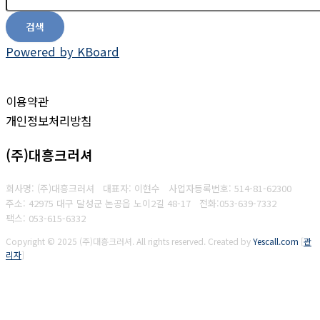
검색
Powered by KBoard
이용약관
개인정보처리방침
(주)대흥크러셔
회사명: (주)대흥크러셔 대표자: 이현수
사업자등록번호:
514-81-62300
주소: 42975 대구 달성군 논공읍 노이2길 48-17
전화:053-639-7332
팩스:
053-615-6332
Copyright © 2025 (주)대흥크러셔. All rights reserved.
Created by
Yescall.com
[
관
리자
]