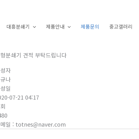
대흥분쇄기
제품안내
제품문의
중고갤러리
제품문의
형분쇄기 견적 부탁드립니다
작성자
박규나
작성일
020-07-21 04:17
조회
480
이메일
:
totnes@naver.com