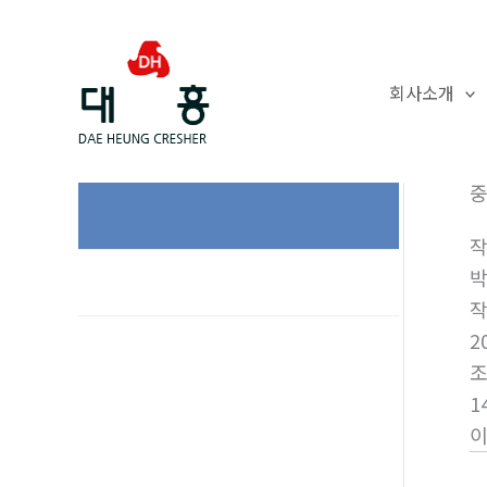
콘
텐
츠
회사소개
로
건
제품문의
너
중
뛰
기
2
1