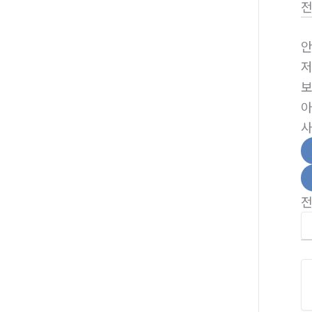
안
저
보
아