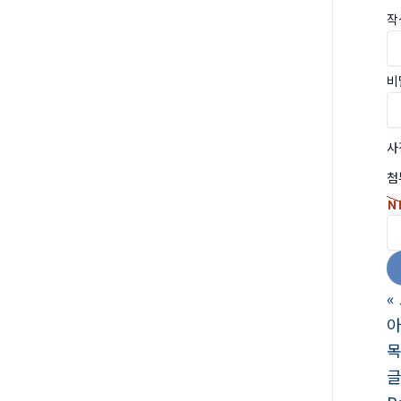
작
비
사
첨
«
아