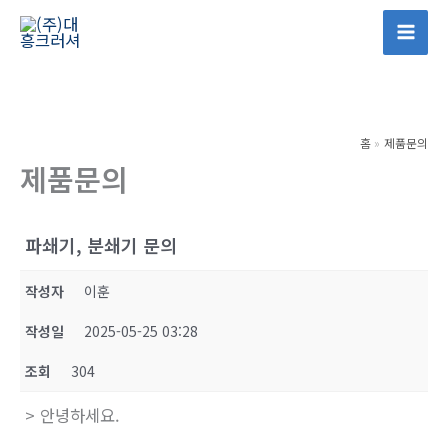
콘
텐
Mai
츠
Men
로
건
홈
제품문의
너
제품문의
뛰
기
파쇄기, 분쇄기 문의
작성자
이훈
작성일
2025-05-25 03:28
조회
304
> 안녕하세요.